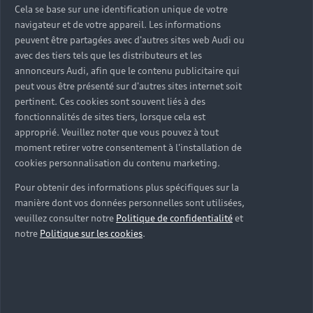
sur-mesure
Cela se base sur une identification unique de votre
navigateur et de votre appareil. Les informations
Découvrez nos solutions et services Audi Business
peuvent être partagées avec d'autres sites web Audi ou
pensés pour faciliter votre mobilité professionnelle.
avec des tiers tels que les distributeurs et les
De la fiscalité à la connectivité, nos experts vous
annonceurs Audi, afin que le contenu publicitaire qui
peut vous être présenté sur d'autres sites internet soit
accompagnent pour trouver les avantages et les
pertinent. Ces cookies sont souvent liés à des
solutions adaptés aux besoins de votre activité.
fonctionnalités de sites tiers, lorsque cela est
approprié. Veuillez noter que vous pouvez à tout
Nous contacter
moment retirer votre consentement à l'installation de
cookies personnalisation du contenu marketing.
Pour obtenir des informations plus spécifiques sur la
manière dont vos données personnelles sont utilisées,
veuillez consulter notre
Politique de confidentialité
et
notre
Politique sur les cookies
.
Trouvez la
solution de
financement