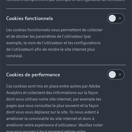
Audi pour les
professionnels
Cookies fonctionnels
Les cookies fonctionnels nous permettent de collecter
Accédez à toute l’excellence Audi avec nos
et de stocker les paramètres de l'utilisateur (par
différentes gammes aux technologies innovantes
exemple, le nom de l'utilisateur et les configurations
et aux finitions haut de gamme. Contactez-nous
de l'utilisateur) afin de rendre le site internet plus
pour échanger et trouver un modèle
convivial.
correspondant à vos besoins.
Cookies de performance
Nous contacter
Ces cookies sont mis en place entre autres par Adobe
Analytics et collectent des informations sur la façon
dont vous utilisez notre site internet, par exemple les
pages que vous consultez le plus souvent et la façon
dont vous vous déplacez sur le site. Ils nous aident à
améliorer la convivialité du site internet et donc à
améliorer votre expérience d'utilisateur. Veuillez noter
que vous pouvez à tout moment retirer votre