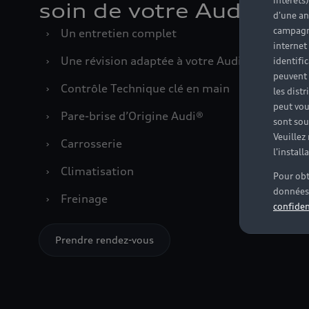
intérêts
soin de votre Audi
d'une an
campagne
›
Un entretien complet
internet
›
Une révision adaptée à votre Audi
identifi
peuvent 
›
Contrôle Technique clé en main
les dist
peut vou
›
Pare-brise d’Origine Audi®
sont souv
Veuillez
›
Carrosserie
l'instal
›
Climatisation
Pour obt
données 
›
Freinage
confiden
Prendre rendez-vous