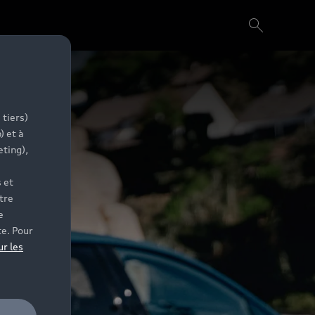
 tiers)
) et à
eting),
 et
tre
e
te. Pour
ur les