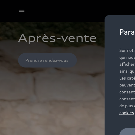
Para
Après-vente 
Sur notr
qui nous
Prendre rendez-vous 
affiche
ainsi qu
Les caté
peuvent
consent
consent
de plus
cookies