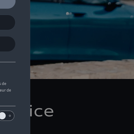
s de
teur de
ervice