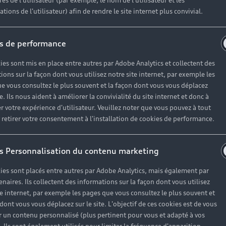
es de l'utilisateur (par exemple, le nom de l'utilisateur et les
tions de l'utilisateur) afin de rendre le site internet plus convivial.
ances, la sécurité et la valeur de votre véhicule. Nos ex
s de performance
ence. Nous vous accompagnons tout au long de votre parco
services sur-mesure.
ies sont mis en place entre autres par Adobe Analytics et collectent des
ions sur la façon dont vous utilisez notre site internet, par exemple les
e vous consultez le plus souvent et la façon dont vous vous déplacez
te. Ils nous aident à améliorer la convivialité du site internet et donc à
r votre expérience d'utilisateur. Veuillez noter que vous pouvez à tout
es
etirer votre consentement à l'installation de cookies de performance.
s Personnalisation du contenu marketing
ies sont placés entre autres par Adobe Analytics, mais également par
enaires. Ils collectent des informations sur la façon dont vous utilisez
te internet, par exemple les pages que vous consultez le plus souvent et
 dont vous vous déplacez sur le site. L'objectif de ces cookies est de vous
prendre
 un contenu personnalisé (plus pertinent pour vous et adapté à vos